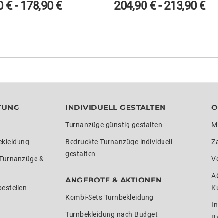
0
€
-
178,90
€
204,90
€
-
213,90
€
TUNG
INDIVIDUELL GESTALTEN
O
Turnanzüge günstig gestalten
M
ekleidung
Bedruckte Turnanzüge individuell
Z
gestalten
 Turnanzüge &
V
A
ANGEBOTE & AKTIONEN
estellen
K
Kombi-Sets Turnbekleidung
In
Turnbekleidung nach Budget
Ba