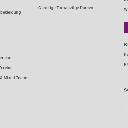
Günstige Turnanzüge Damen
W
nbekleidung
K
K
ereine
E
Vereine
e & Mixed Teams
S