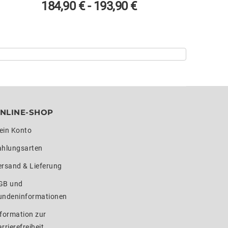
184,90
€
-
193,90
€
175,9
NLINE-SHOP
ein Konto
ahlungsarten
ersand & Lieferung
GB und
undeninformationen
formation zur
rrierefreiheit