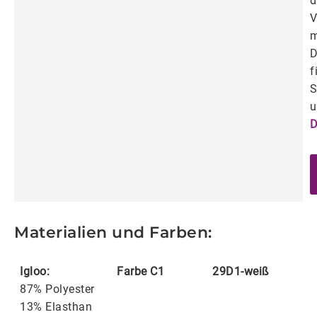
d
V
m
D
f
S
u
D
Materialien und Farben:
Igloo:
Farbe C1
29D1-weiß
87% Polyester
13% Elasthan