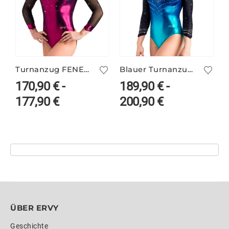
Turnanzug FENELLA/1 mit Glitzer
Blauer Turnanzug ANNELLA/1
170,90
€
-
189,90
€
-
177,90
€
200,90
€
ÜBER ERVY
Geschichte