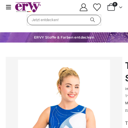
0
ERVY Stoffe & Farben entdecken
in
1
M
z
T