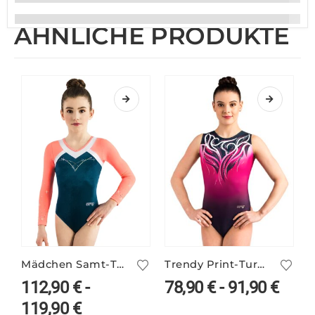
ÄHNLICHE PRODUKTE
Mädchen Samt-Turnanzug langarm ARIANA/3
Trendy Print-Turnanzug DYLA/2 – pink-schwarz
T
112,90
€
-
78,90
€
-
91,90
€
119,90
€