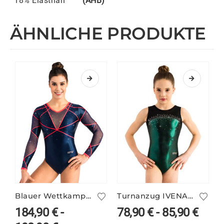
18% Elasthan
(AHB)
ÄHNLICHE PRODUKTE
Blauer Wettkampfanzug VALERIE/2 mit Neon
Turnanzug IVENA/2 in deinen Farben
T
184,90
€
-
78,90
€
-
85,90
€