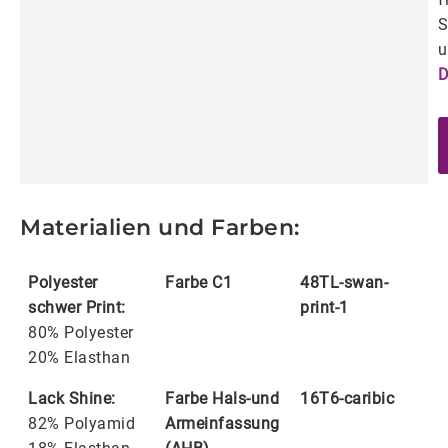
S
u
D
Materialien und Farben:
Polyester
Farbe C1
48TL-swan-
schwer Print:
print-1
80% Polyester
20% Elasthan
Lack Shine:
Farbe Hals-und
16T6-caribic
82% Polyamid
Armeinfassung