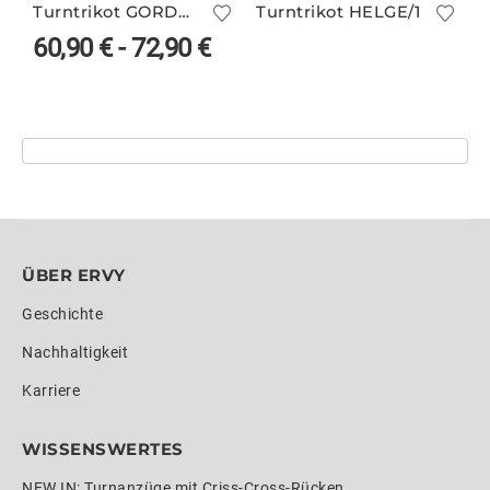
Turntrikot GORDON/2 in vielen Farben
Turntrikot HELGE/1
60,90
€
-
72,90
€
ÜBER ERVY
Geschichte
Nachhaltigkeit
Karriere
WISSENSWERTES
NEW IN: Turnanzüge mit Criss-Cross-Rücken