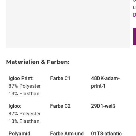
u
D
Materialien & Farben:
Igloo Print:
Farbe C1
48DK-adam-
87% Polyester
print-1
13% Elasthan
Igloo:
Farbe C2
29D1-weiß
87% Polyester
13% Elasthan
Polyamid
Farbe Arm-und
01T8-atlantic