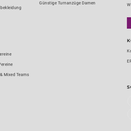
Günstige Turnanzüge Damen
W
nbekleidung
K
K
ereine
E
Vereine
e & Mixed Teams
S