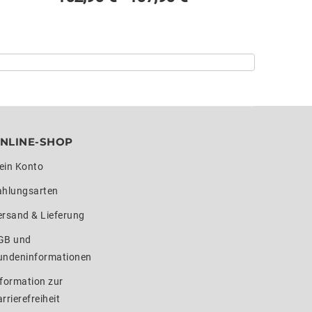
NLINE-SHOP
ein Konto
ahlungsarten
ersand & Lieferung
GB und
undeninformationen
formation zur
rrierefreiheit