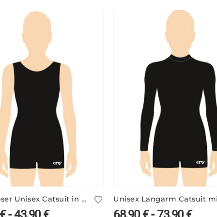
Ärmelloser Unisex Catsuit in vielen Farben
€
-
43,90
€
68,90
€
-
73,90
€