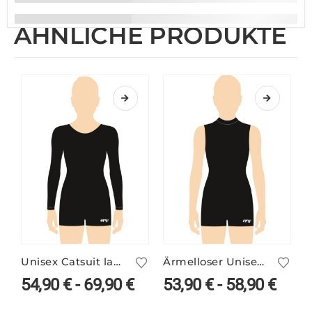
ÄHNLICHE PRODUKTE
Unisex Catsuit langarm in vielen Farben
Ärmelloser Unisex Catsuit mit Stehbund – viele Farben
54,90
€
-
69,90
€
53,90
€
-
58,90
€