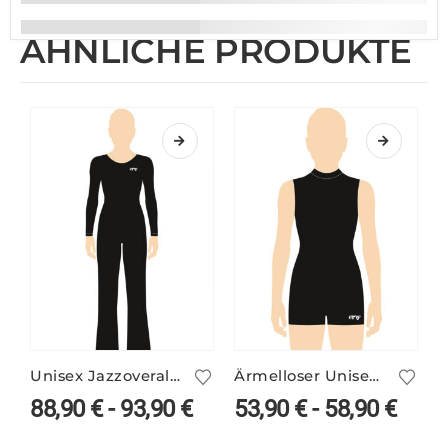
ÄHNLICHE PRODUKTE
Unisex Jazzoverall Langarm in vielen Farben
Ärmelloser Unisex Catsuit mit Stehbund – viele Farben
88,90
€
-
93,90
€
53,90
€
-
58,90
€