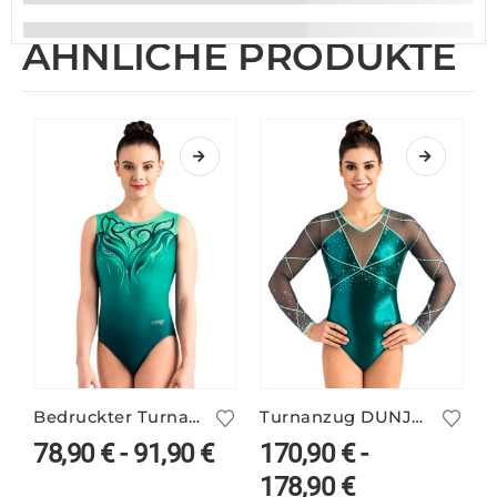
ÄHNLICHE PRODUKTE
Bedruckter Turnanzug DYLA/3 ohne Arm
Turnanzug DUNJA/1 langarm
78,90
€
-
91,90
€
170,90
€
-
178,90
€