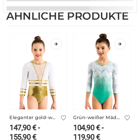
ÄHNLICHE PRODUKTE
Eleganter gold-weißer Turnanzug ANIKE/1
Grün-weißer Mädchen Print-Turnanzug ILKA/4
147,90
€
-
104,90
€
-
155,90
€
119,90
€