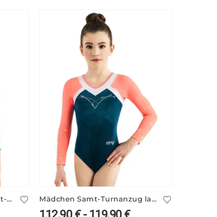
Grün-weißer Mädchen Print-Turnanzug ILKA/4
Mädchen Samt-Turnanzug langarm ARIANA/3
112,90
€
-
119,90
€
175,9