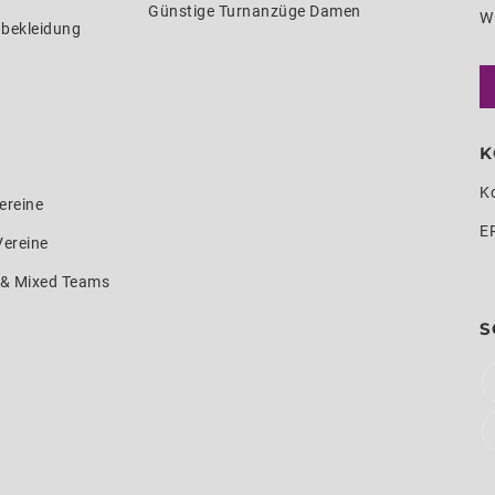
Günstige Turnanzüge Damen
W
nbekleidung
K
K
ereine
E
Vereine
e & Mixed Teams
S