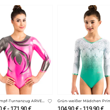
Wettkampf-Turnanzug ARVENN/8 mit geschwungenem Design
0
€
-
171,90
€
104,90
€
-
119,90
€