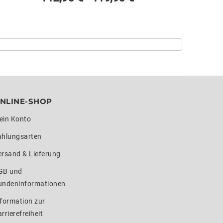
NLINE-SHOP
ein Konto
ahlungsarten
ersand & Lieferung
GB und
undeninformationen
formation zur
rrierefreiheit