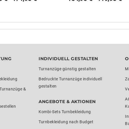
TUNG
INDIVIDUELL GESTALTEN
O
Turnanzüge günstig gestalten
M
ekleidung
Bedruckte Turnanzüge individuell
Z
gestalten
 Turnanzüge &
V
A
ANGEBOTE & AKTIONEN
estellen
K
Kombi-Sets Turnbekleidung
In
Turnbekleidung nach Budget
Ba