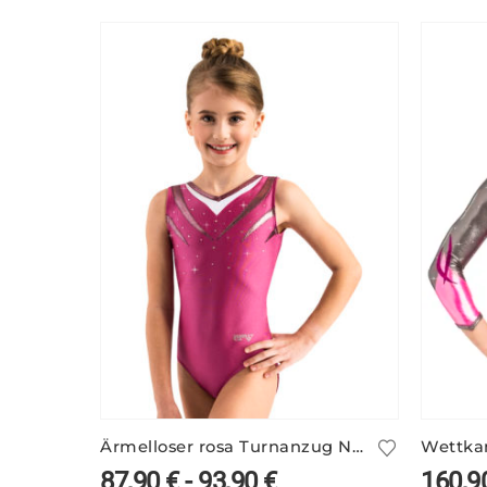
Ärmelloser rosa Turnanzug NAU/5
87,90
€
-
93,90
€
160,9