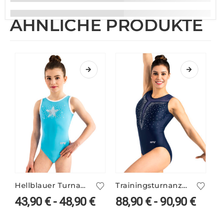
ÄHNLICHE PRODUKTE
Hellblauer Turnanzug CHERIE/2 mit Sternmotiv
Trainingsturnanzug MURRON/3
43,90
€
-
48,90
€
88,90
€
-
90,90
€