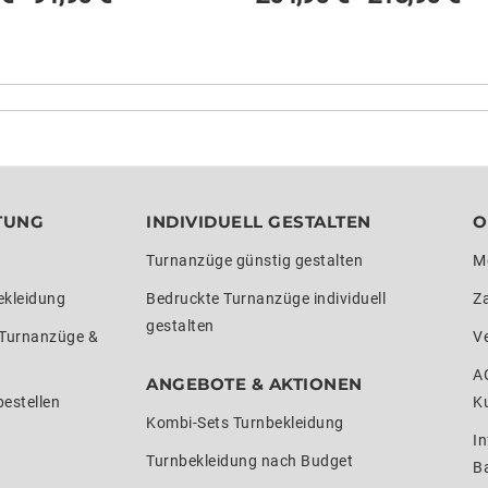
TUNG
INDIVIDUELL GESTALTEN
O
Turnanzüge günstig gestalten
M
ekleidung
Bedruckte Turnanzüge individuell
Z
gestalten
 Turnanzüge &
V
A
ANGEBOTE & AKTIONEN
estellen
K
Kombi-Sets Turnbekleidung
In
Turnbekleidung nach Budget
Ba