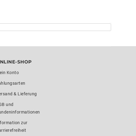
NLINE-SHOP
ein Konto
ahlungsarten
ersand & Lieferung
GB und
undeninformationen
formation zur
rrierefreiheit