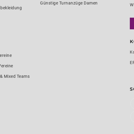
Günstige Turnanzüge Damen
W
nbekleidung
K
K
ereine
E
Vereine
e & Mixed Teams
S