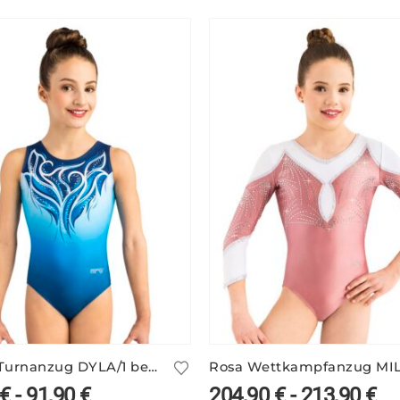
Blauer Turnanzug DYLA/1 bedruckt
€
-
91,90
€
204,90
€
-
213,90
€