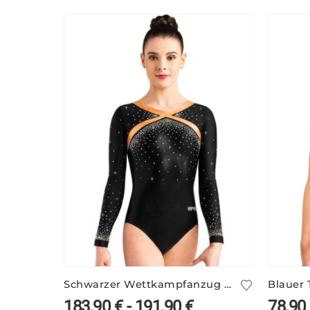
Schwarzer Wettkampfanzug ELSY/4
183,90
€
-
191,90
€
78,90