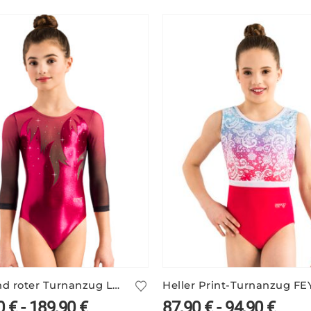
Glänzend roter Turnanzug LORNA/3 mit Ärmelprint
0
€
-
189,90
€
87,90
€
-
94,90
€