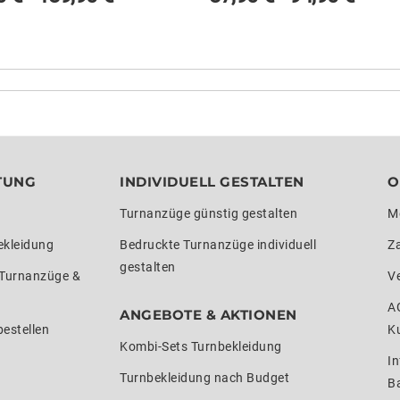
TUNG
INDIVIDUELL GESTALTEN
O
Turnanzüge günstig gestalten
M
ekleidung
Bedruckte Turnanzüge individuell
Z
gestalten
 Turnanzüge &
V
A
ANGEBOTE & AKTIONEN
estellen
K
Kombi-Sets Turnbekleidung
In
Turnbekleidung nach Budget
Ba