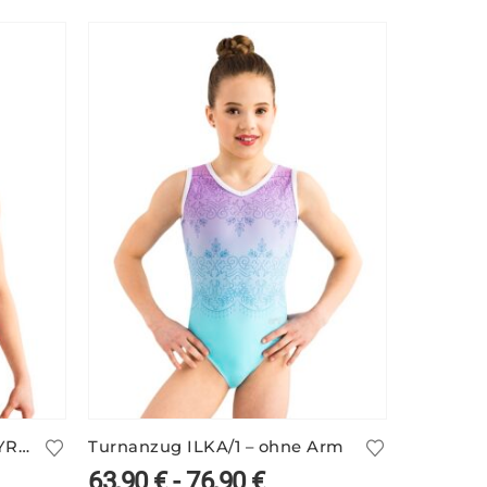
Heller Print-Turnanzug FEYRA/2
Turnanzug ILKA/1 – ohne Arm
63,90
€
-
76,90
€
78,90