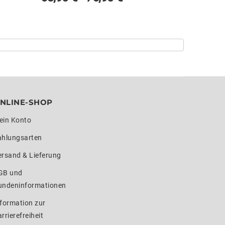
NLINE-SHOP
ein Konto
ahlungsarten
ersand & Lieferung
GB und
undeninformationen
formation zur
rrierefreiheit