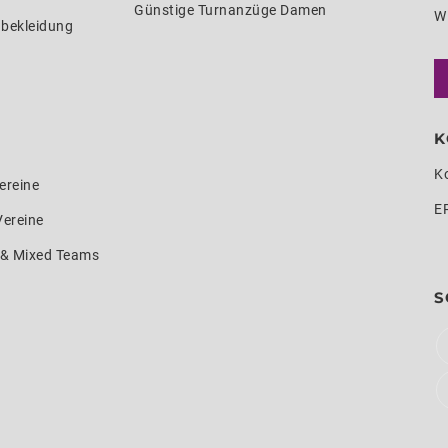
Günstige Turnanzüge Damen
W
nbekleidung
K
K
ereine
E
Vereine
e & Mixed Teams
S