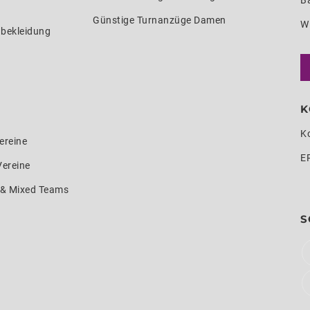
Ba
Günstige Turnanzüge Damen
W
nbekleidung
K
K
ereine
E
Vereine
e & Mixed Teams
S