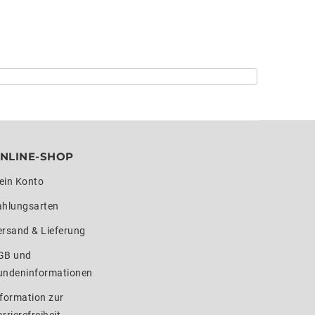
NLINE-SHOP
ein Konto
ahlungsarten
ersand & Lieferung
GB und
undeninformationen
formation zur