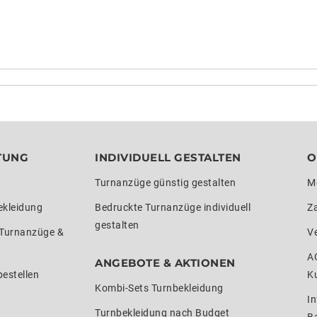
TUNG
INDIVIDUELL GESTALTEN
O
Turnanzüge günstig gestalten
M
ekleidung
Bedruckte Turnanzüge individuell
Z
gestalten
 Turnanzüge &
V
A
ANGEBOTE & AKTIONEN
estellen
K
Kombi-Sets Turnbekleidung
In
Turnbekleidung nach Budget