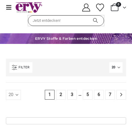
0
ERVY Stoffe & Farben entdecken
FILTER
…
1
2
3
5
6
7