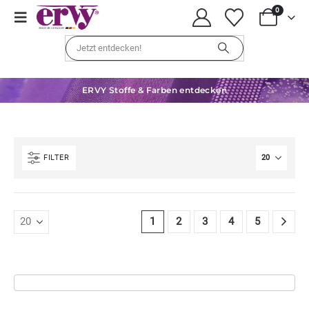
0
ERVY Stoffe & Farben entdecken
FILTER
1
2
3
4
5