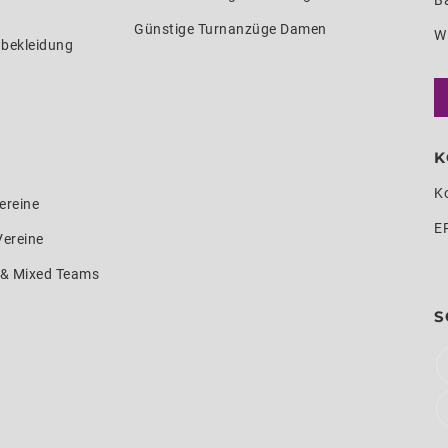
Ba
Günstige Turnanzüge Damen
W
nbekleidung
K
K
ereine
E
Vereine
e & Mixed Teams
S