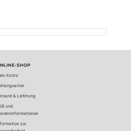
NLINE-SHOP
ein Konto
ahlungsarten
ersand & Lieferung
GB und
undeninformationen
formation zur