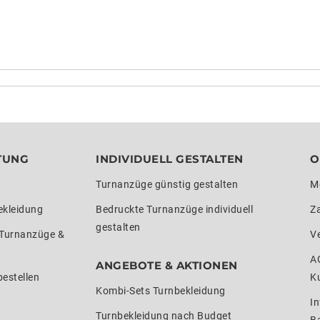
TUNG
INDIVIDUELL GESTALTEN
O
Turnanzüge günstig gestalten
M
ekleidung
Bedruckte Turnanzüge individuell
Z
gestalten
 Turnanzüge &
V
A
ANGEBOTE & AKTIONEN
estellen
K
Kombi-Sets Turnbekleidung
In
Turnbekleidung nach Budget