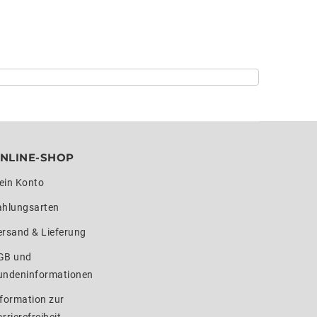
NLINE-SHOP
ein Konto
ahlungsarten
ersand & Lieferung
GB und
undeninformationen
formation zur