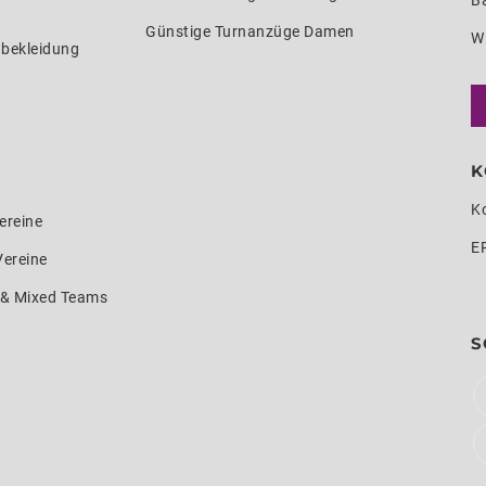
Ba
Günstige Turnanzüge Damen
W
nbekleidung
K
K
ereine
E
Vereine
e & Mixed Teams
S