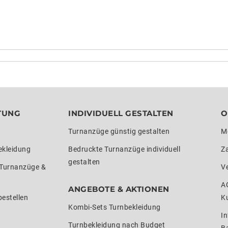
TUNG
INDIVIDUELL GESTALTEN
O
Turnanzüge günstig gestalten
M
ekleidung
Bedruckte Turnanzüge individuell
Z
gestalten
 Turnanzüge &
V
A
ANGEBOTE & AKTIONEN
estellen
K
Kombi-Sets Turnbekleidung
In
Turnbekleidung nach Budget