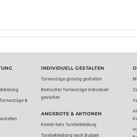
TUNG
INDIVIDUELL GESTALTEN
O
Turnanzüge günstig gestalten
M
ekleidung
Bedruckte Turnanzüge individuell
Z
gestalten
 Turnanzüge &
V
A
ANGEBOTE & AKTIONEN
estellen
K
Kombi-Sets Turnbekleidung
In
Turnbekleidung nach Budget