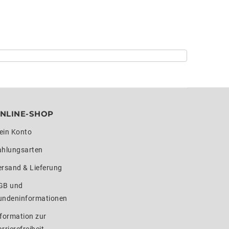
NLINE-SHOP
ein Konto
ahlungsarten
ersand & Lieferung
GB und
undeninformationen
formation zur