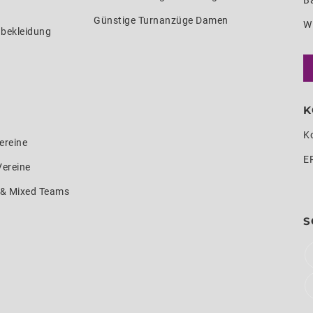
Ba
Günstige Turnanzüge Damen
W
nbekleidung
K
K
ereine
E
Vereine
e & Mixed Teams
S