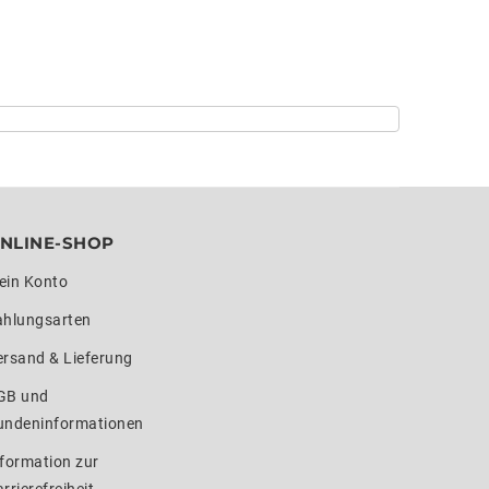
NLINE-SHOP
ein Konto
ahlungsarten
ersand & Lieferung
GB und
undeninformationen
formation zur