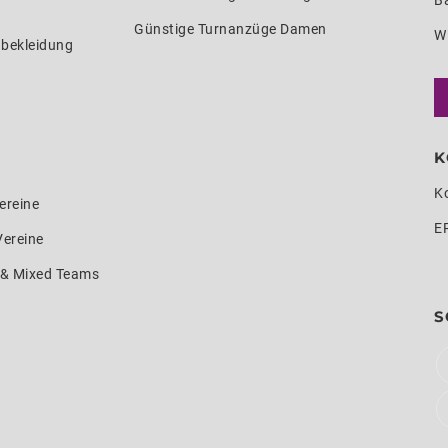
Ba
Günstige Turnanzüge Damen
W
nbekleidung
K
K
ereine
E
Vereine
e & Mixed Teams
S