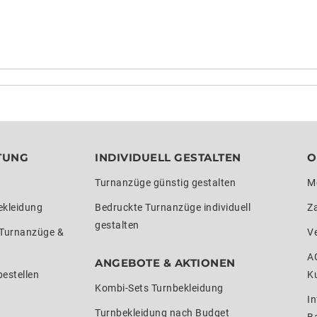
TUNG
INDIVIDUELL GESTALTEN
O
Turnanzüge günstig gestalten
M
ekleidung
Bedruckte Turnanzüge individuell
Z
gestalten
 Turnanzüge &
V
A
ANGEBOTE & AKTIONEN
estellen
K
Kombi-Sets Turnbekleidung
In
Turnbekleidung nach Budget