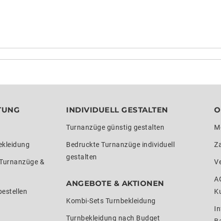
TUNG
INDIVIDUELL GESTALTEN
O
Turnanzüge günstig gestalten
M
ekleidung
Bedruckte Turnanzüge individuell
Z
gestalten
 Turnanzüge &
V
A
ANGEBOTE & AKTIONEN
estellen
K
Kombi-Sets Turnbekleidung
In
Turnbekleidung nach Budget