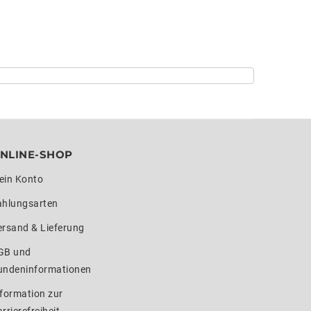
NLINE-SHOP
ein Konto
ahlungsarten
ersand & Lieferung
GB und
undeninformationen
formation zur