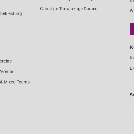
Ba
Günstige Turnanzüge Damen
W
nbekleidung
K
K
ereine
E
Vereine
e & Mixed Teams
S