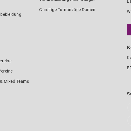
Ba
Günstige Turnanzüge Damen
W
nbekleidung
K
K
ereine
E
Vereine
e & Mixed Teams
S