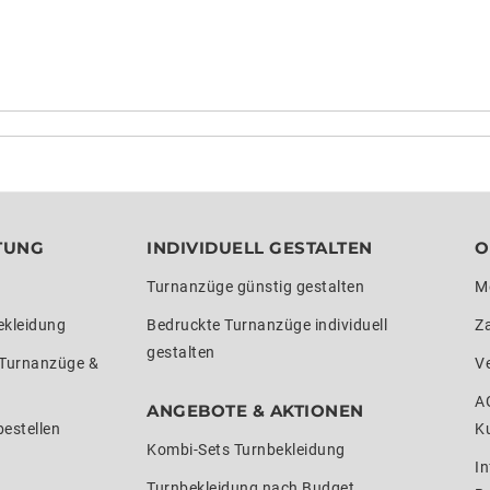
TUNG
INDIVIDUELL GESTALTEN
O
Turnanzüge günstig gestalten
M
ekleidung
Bedruckte Turnanzüge individuell
Z
gestalten
 Turnanzüge &
V
A
ANGEBOTE & AKTIONEN
estellen
K
Kombi-Sets Turnbekleidung
In
Turnbekleidung nach Budget