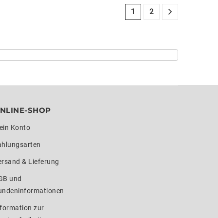
1
2
NLINE-SHOP
ein Konto
ahlungsarten
ersand & Lieferung
GB und
undeninformationen
formation zur