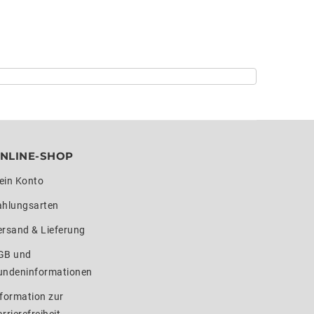
NLINE-SHOP
ein Konto
ahlungsarten
ersand & Lieferung
GB und
undeninformationen
formation zur