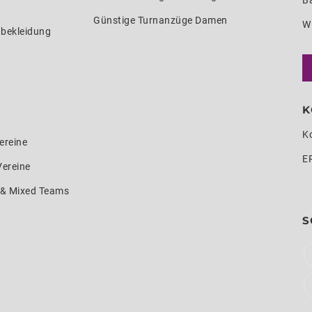
Ba
Günstige Turnanzüge Damen
W
nbekleidung
K
K
ereine
E
Vereine
e & Mixed Teams
S