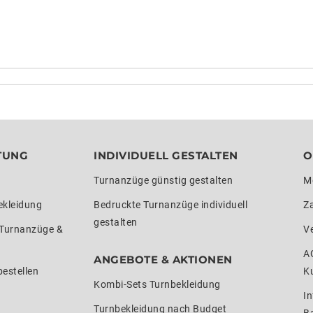
TUNG
INDIVIDUELL GESTALTEN
O
Turnanzüge günstig gestalten
M
ekleidung
Bedruckte Turnanzüge individuell
Z
gestalten
 Turnanzüge &
V
A
ANGEBOTE & AKTIONEN
estellen
K
Kombi-Sets Turnbekleidung
In
Turnbekleidung nach Budget