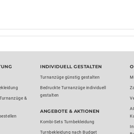
TUNG
INDIVIDUELL GESTALTEN
O
Turnanzüge günstig gestalten
M
ekleidung
Bedruckte Turnanzüge individuell
Z
gestalten
 Turnanzüge &
V
A
ANGEBOTE & AKTIONEN
estellen
K
Kombi-Sets Turnbekleidung
In
Turnbekleidung nach Budget