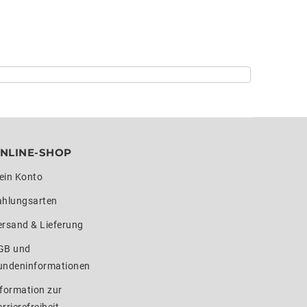
NLINE-SHOP
ein Konto
ahlungsarten
ersand & Lieferung
GB und
undeninformationen
formation zur