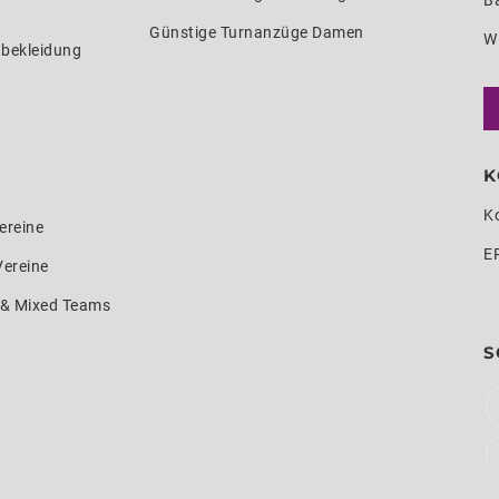
Ba
Günstige Turnanzüge Damen
W
nbekleidung
K
K
ereine
E
Vereine
e & Mixed Teams
S