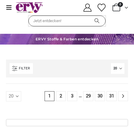
0
ERVY Stoffe & Farben entdecken
FILTER
…
1
2
3
29
30
31