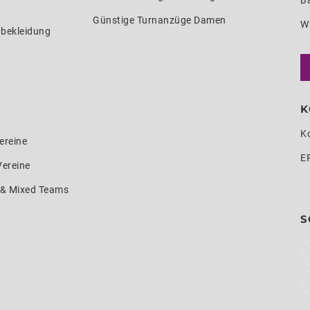
Ba
Günstige Turnanzüge Damen
W
nbekleidung
K
K
ereine
E
Vereine
e & Mixed Teams
S