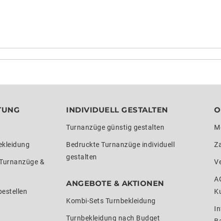
TUNG
INDIVIDUELL GESTALTEN
O
Turnanzüge günstig gestalten
M
ekleidung
Bedruckte Turnanzüge individuell
Z
gestalten
 Turnanzüge &
V
A
ANGEBOTE & AKTIONEN
estellen
K
Kombi-Sets Turnbekleidung
In
Turnbekleidung nach Budget