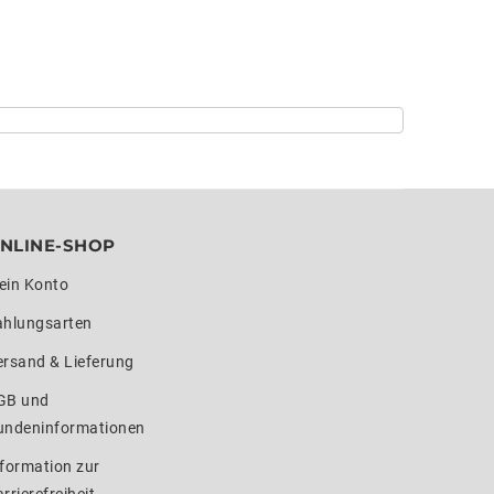
NLINE-SHOP
ein Konto
ahlungsarten
ersand & Lieferung
GB und
undeninformationen
formation zur