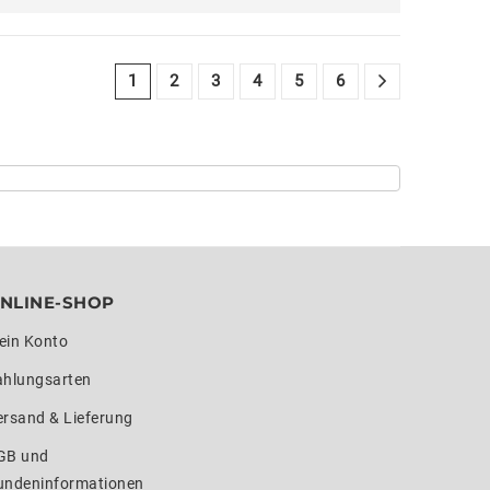
1
2
3
4
5
6
NLINE-SHOP
ein Konto
ahlungsarten
ersand & Lieferung
GB und
undeninformationen