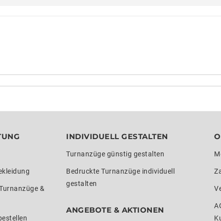
TUNG
INDIVIDUELL GESTALTEN
O
Turnanzüge günstig gestalten
M
ekleidung
Bedruckte Turnanzüge individuell
Z
gestalten
 Turnanzüge &
V
A
ANGEBOTE & AKTIONEN
estellen
K