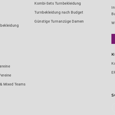
Kombi-Sets Turnbekleidung
In
Turnbekleidung nach Budget
Ba
Günstige Turnanzüge Damen
W
nbekleidung
K
K
ereine
E
Vereine
e & Mixed Teams
S