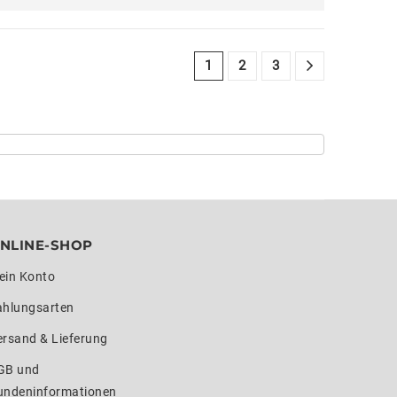
1
2
3
NLINE-SHOP
ein Konto
ahlungsarten
ersand & Lieferung
GB und
undeninformationen