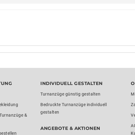
TUNG
INDIVIDUELL GESTALTEN
O
Turnanzüge günstig gestalten
M
ekleidung
Bedruckte Turnanzüge individuell
Z
gestalten
 Turnanzüge &
V
A
ANGEBOTE & AKTIONEN
estellen
K