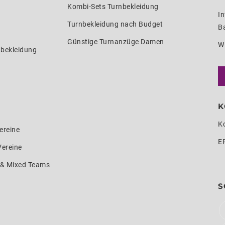
Kombi-Sets Turnbekleidung
In
Turnbekleidung nach Budget
Ba
Günstige Turnanzüge Damen
W
nbekleidung
K
K
ereine
E
Vereine
e & Mixed Teams
S