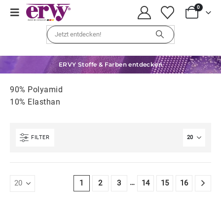
0
ERVY Stoffe & Farben entdecken
90% Polyamid
10% Elasthan
FILTER
…
1
2
3
14
15
16