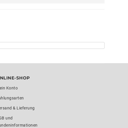
NLINE-SHOP
ein Konto
ahlungsarten
ersand & Lieferung
GB und
undeninformationen