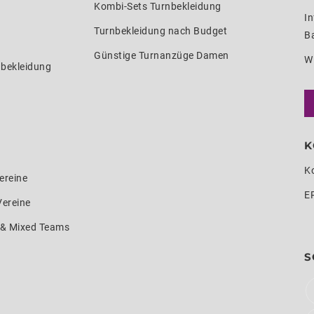
Kombi-Sets Turnbekleidung
In
Turnbekleidung nach Budget
Ba
Günstige Turnanzüge Damen
W
nbekleidung
K
K
ereine
E
Vereine
e & Mixed Teams
S