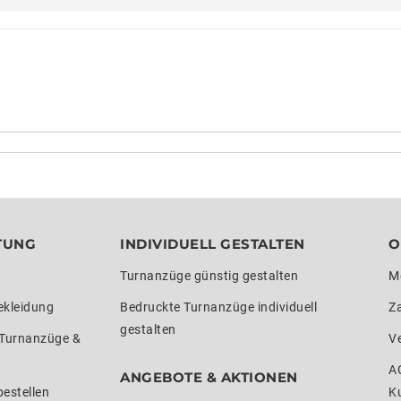
TUNG
INDIVIDUELL GESTALTEN
O
Turnanzüge günstig gestalten
M
ekleidung
Bedruckte Turnanzüge individuell
Z
gestalten
 Turnanzüge &
V
A
ANGEBOTE & AKTIONEN
estellen
K