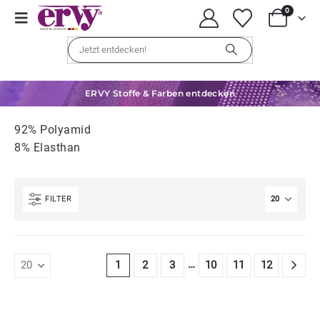
0
ERVY Stoffe & Farben entdecken
92% Polyamid
8% Elasthan
FILTER
…
1
2
3
10
11
12