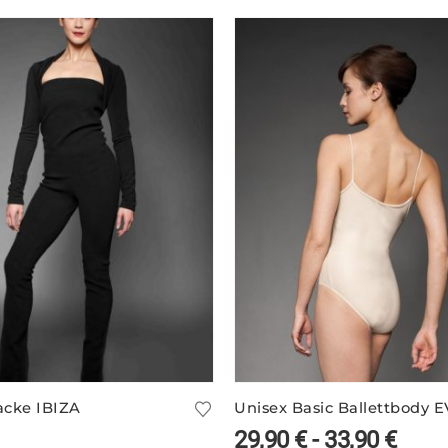
acke IBIZA
29,90
€
-
33,90
€