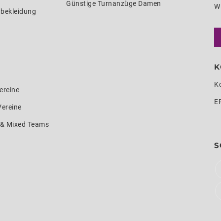
Günstige Turnanzüge Damen
W
nbekleidung
K
K
ereine
E
Vereine
e & Mixed Teams
S