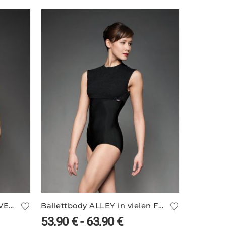
Unisex Basic Ballettbody EVE mit Spaghettiträgern
Ballettbody ALLEY in vielen Farben
53,90
€
-
63,90
€
168,9