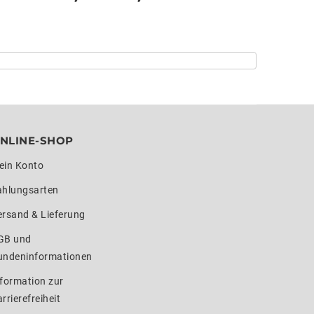
NLINE-SHOP
ein Konto
ahlungsarten
ersand & Lieferung
GB und
undeninformationen
formation zur
rrierefreiheit