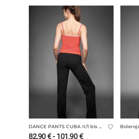
DANCE PANTS CUBA II/1 bis Größe 5XL
Boleroj
82,90
€
-
101,90
€