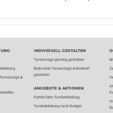
TUNG
INDIVIDUELL GESTALTEN
O
Turnanzüge günstig gestalten
M
ekleidung
Bedruckte Turnanzüge individuell
Z
gestalten
 Turnanzüge &
V
A
ANGEBOTE & AKTIONEN
estellen
K
Kombi-Sets Turnbekleidung
In
Turnbekleidung nach Budget
Ba