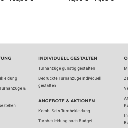
TUNG
INDIVIDUELL GESTALTEN
O
Turnanzüge günstig gestalten
M
ekleidung
Bedruckte Turnanzüge individuell
Z
gestalten
 Turnanzüge &
V
A
ANGEBOTE & AKTIONEN
estellen
K
Kombi-Sets Turnbekleidung
In
Turnbekleidung nach Budget
Ba