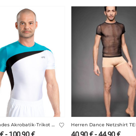
Glänzendes Akrobatik-Trikot COLIN/3
Herren Dance Netzshirt TE
€
-
100,90
€
40,90
€
-
44,90
€