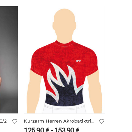
E/2
Kurzarm Herren Akrobatiktrikot OLIVER/2 aus gecrashtem Samt
125,90
€
-
153,90
€
61,90