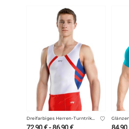
Dreifarbiges Herren-Turntrikot BRIAN/3 mit glänzenden Einsätzen
72,90
€
-
86,90
€
84,90