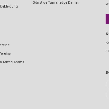
Günstige Turnanzüge Damen
W
nbekleidung
K
K
ereine
E
Vereine
e & Mixed Teams
S