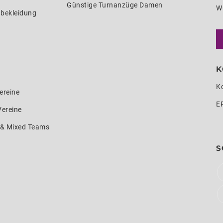
Günstige Turnanzüge Damen
W
nbekleidung
K
K
ereine
E
Vereine
e & Mixed Teams
S