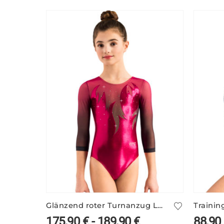
Glänzend roter Turnanzug LORNA/3 mit Ärmelprint
175,90
€
-
189,90
€
88,90