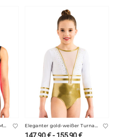
Pinkschwarzer ärmelloser Mädchen Turnanzug ATHEA/4
Eleganter gold-weißer Turnanzug ANIKE/1
147,90
€
-
155,90
€
230,9