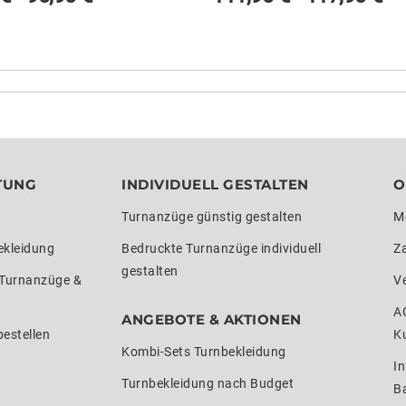
TUNG
INDIVIDUELL GESTALTEN
O
Turnanzüge günstig gestalten
M
ekleidung
Bedruckte Turnanzüge individuell
Z
gestalten
 Turnanzüge &
V
A
ANGEBOTE & AKTIONEN
estellen
K
Kombi-Sets Turnbekleidung
In
Turnbekleidung nach Budget
Ba