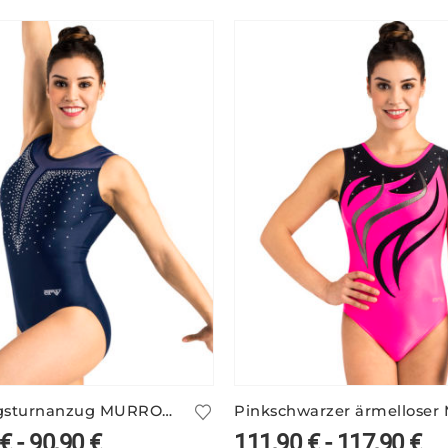
Trainingsturnanzug MURRON/3
€
-
90,90
€
111,90
€
-
117,90
€