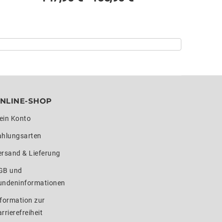
NLINE-SHOP
ein Konto
ahlungsarten
ersand & Lieferung
GB und
undeninformationen
formation zur
rrierefreiheit