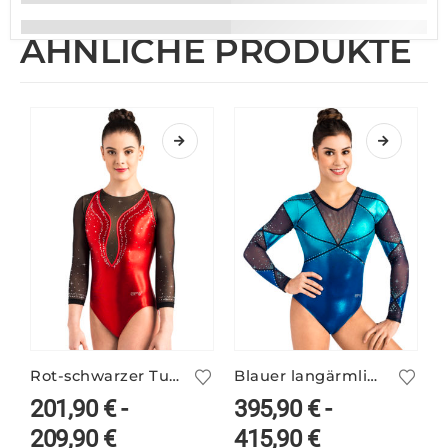
ÄHNLICHE PRODUKTE
Rot-schwarzer Turnanzug MALLORY/3 mit Netzärmeln
Blauer langärmliger Turnanzug VALERIE/1 mit Farbverlauf
201,90
€
-
395,90
€
-
209,90
€
415,90
€