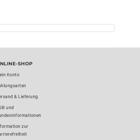
NLINE-SHOP
ein Konto
ahlungsarten
ersand & Lieferung
GB und
undeninformationen
formation zur
rrierefreiheit