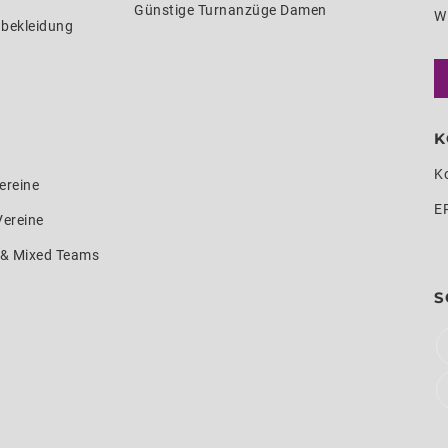
Günstige Turnanzüge Damen
W
nbekleidung
K
K
ereine
E
Vereine
e & Mixed Teams
S