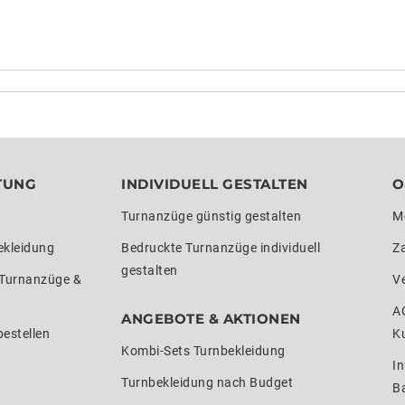
TUNG
INDIVIDUELL GESTALTEN
O
Turnanzüge günstig gestalten
M
ekleidung
Bedruckte Turnanzüge individuell
Z
gestalten
 Turnanzüge &
V
A
ANGEBOTE & AKTIONEN
estellen
K
Kombi-Sets Turnbekleidung
In
Turnbekleidung nach Budget
Ba