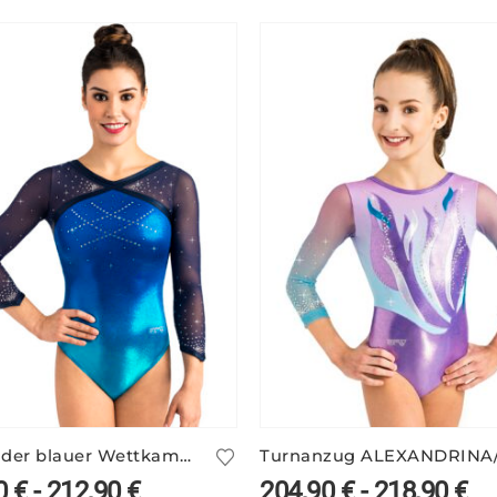
Glitzernder blauer Wettkampf Anzug ELSY/3
0
€
-
212,90
€
204,90
€
-
218,90
€