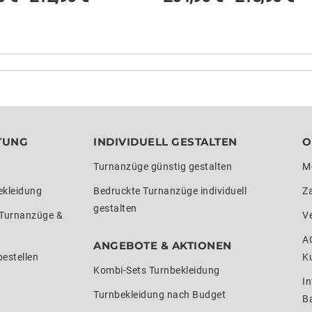
TUNG
INDIVIDUELL GESTALTEN
O
Turnanzüge günstig gestalten
M
ekleidung
Bedruckte Turnanzüge individuell
Z
gestalten
 Turnanzüge &
V
A
ANGEBOTE & AKTIONEN
estellen
K
Kombi-Sets Turnbekleidung
In
Turnbekleidung nach Budget
Ba