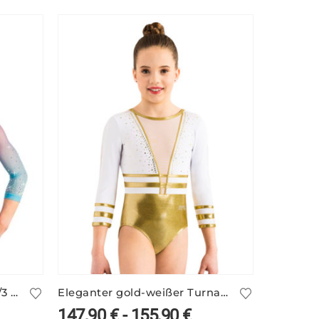
Turnanzug ALEXANDRINA/3 mit 3/4-Arm
Eleganter gold-weißer Turnanzug ANIKE/1
147,90
€
-
155,90
€
28,90