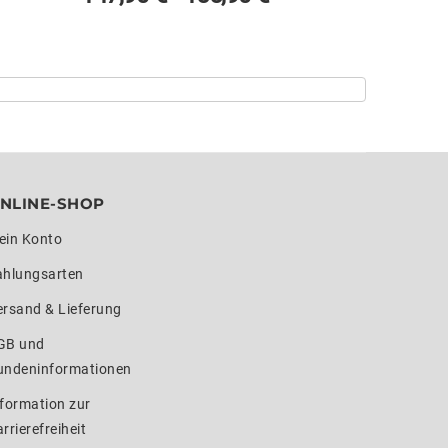
NLINE-SHOP
ein Konto
ahlungsarten
ersand & Lieferung
GB und
undeninformationen
formation zur
rrierefreiheit