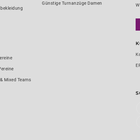
Günstige Turnanzüge Damen
W
nbekleidung
K
K
ereine
E
Vereine
e & Mixed Teams
S