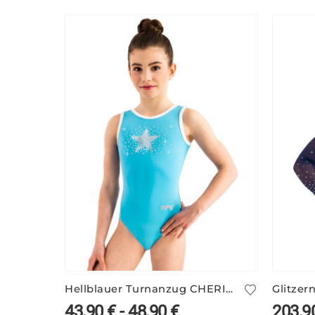
Hellblauer Turnanzug CHERIE/2 mit Sternmotiv
43,90
€
-
48,90
€
203,9