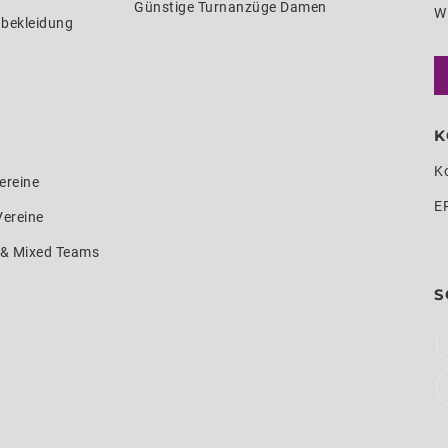
Günstige Turnanzüge Damen
W
nbekleidung
K
K
ereine
E
Vereine
e & Mixed Teams
S