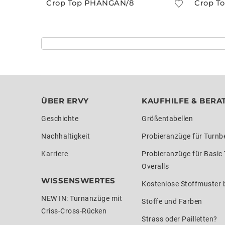
Crop Top PHANGAN/8
Crop To
ÜBER ERVY
KAUFHILFE & BERA
Geschichte
Größentabellen
Nachhaltigkeit
Probieranzüge für Turnb
Karriere
Probieranzüge für Basic
Overalls
WISSENSWERTES
Kostenlose Stoffmuster b
NEW IN: Turnanzüge mit
Stoffe und Farben
Criss-Cross-Rücken
Strass oder Pailletten?