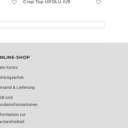
Crop Top UPOLU II/9
Crop To
NLINE-SHOP
ein Konto
ahlungsarten
ersand & Lieferung
GB und
undeninformationen
formation zur
rrierefreiheit