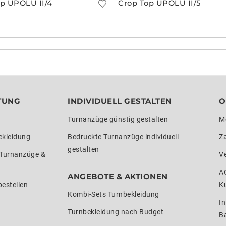
p UPOLU II/4
Crop Top UPOLU II/5
TUNG
INDIVIDUELL GESTALTEN
O
Turnanzüge günstig gestalten
M
ekleidung
Bedruckte Turnanzüge individuell
Z
gestalten
 Turnanzüge &
V
A
ANGEBOTE & AKTIONEN
estellen
K
Kombi-Sets Turnbekleidung
In
Turnbekleidung nach Budget
Ba