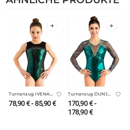
Turnanzug IVENA/2 in deinen Farben
Turnanzug DUNJA/1 langarm
78,90
€
-
85,90
€
170,90
€
-
178,90
€