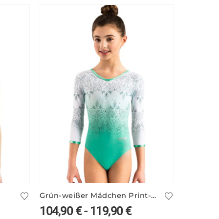
Grün-weißer Mädchen Print-Turnanzug ILKA/4
104,90
€
-
119,90
€
183,9