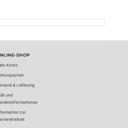
NLINE-SHOP
ein Konto
ahlungsarten
ersand & Lieferung
GB und
undeninformationen
formation zur
rrierefreiheit