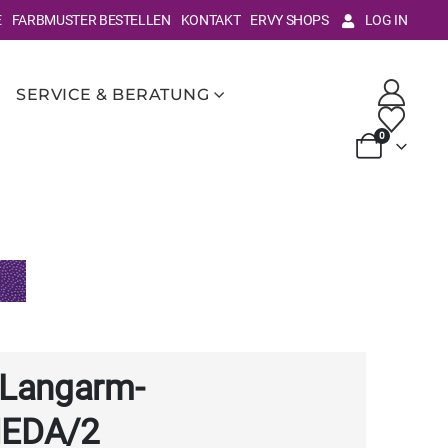
E
FARBMUSTER BESTELLEN
KONTAKT
ERVY SHOPS
LOG IN
SERVICE & BERATUNG
0
 Langarm-
MEDA/2