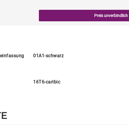
Preis unverbindlich
seinfassung
01A1-schwarz
16T6-caribic
TE