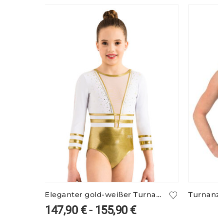
Eleganter gold-weißer Turnanzug ANIKE/1
Turnan
147,90
€
-
155,90
€