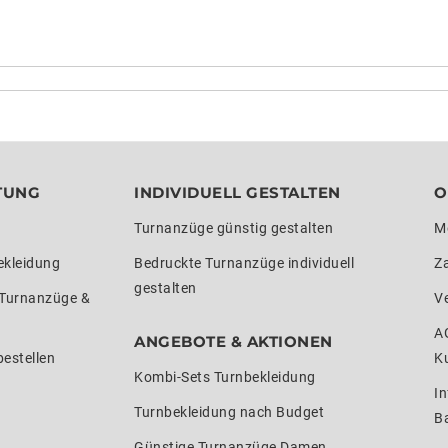
TUNG
INDIVIDUELL GESTALTEN
O
Turnanzüge günstig gestalten
M
ekleidung
Bedruckte Turnanzüge individuell
Z
gestalten
 Turnanzüge &
V
A
ANGEBOTE & AKTIONEN
estellen
K
Kombi-Sets Turnbekleidung
In
Turnbekleidung nach Budget
Ba
Günstige Turnanzüge Damen