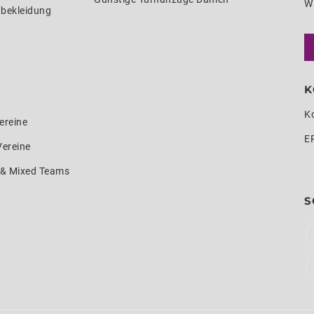
W
nbekleidung
K
K
ereine
E
Vereine
e & Mixed Teams
S