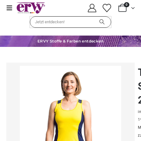
0
ERVY Stoffe & Farben entdecken
in
1
M
z