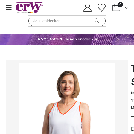
0
ERVY Stoffe & Farben entdecken
in
1
M
z