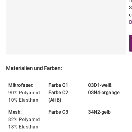
f
S
u
D
Materialien und Farben:
Mikrofaser:
Farbe C1
03D1-weiß
90% Polyamid
Farbe C2
03N4-organge
10% Elasthan
(AHB)
Mesh:
Farbe C3
34N2-gelb
82% Polyamid
18% Elasthan