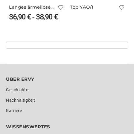
Langes ärmelloses Top GUADELOUPE/14 mit Glanz
Top YAO/1
36,90
€
-
38,90
€
ÜBER ERVY
Geschichte
Nachhaltigkeit
Karriere
WISSENSWERTES