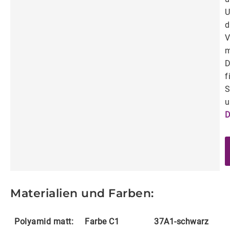
U
d
V
m
D
f
S
u
D
Materialien und Farben:
Polyamid matt:
Farbe C1
37A1-schwarz