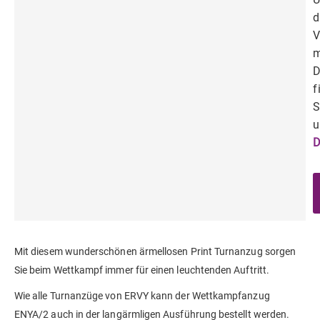
d
V
m
D
f
S
u
D
Mit diesem wunderschönen ärmellosen Print Turnanzug sorgen
Sie beim Wettkampf immer für einen leuchtenden Auftritt.
Wie alle Turnanzüge von ERVY kann der Wettkampfanzug
ENYA/2 auch in der langärmligen Ausführung bestellt werden.