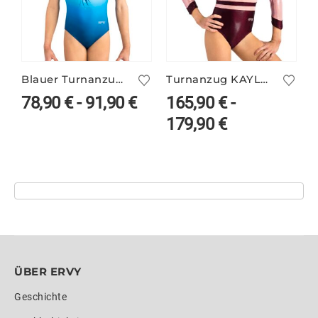
Blauer Turnanzug DYLA/1 bedruckt
Turnanzug KAYLA/2 mit Glitzerstoff
78,90
€
-
91,90
€
165,90
€
-
179,90
€
ÜBER ERVY
Geschichte