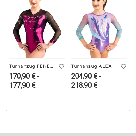
Turnanzug FENELLA/1 mit Glitzer
Turnanzug ALEXANDRINA/3 mit 3/4-Arm
170,90
€
-
204,90
€
-
177,90
€
218,90
€