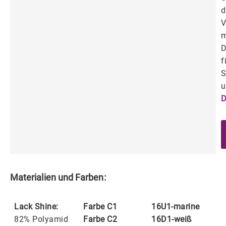
d
V
m
D
f
S
u
D
Materialien und Farben:
Lack Shine:
Farbe C1
16U1-marine
82% Polyamid
Farbe C2
16D1-weiß