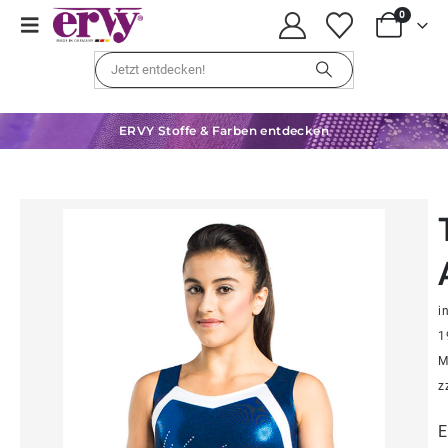
0
ERVY Stoffe & Farben entdecken
in
1
M
z
E