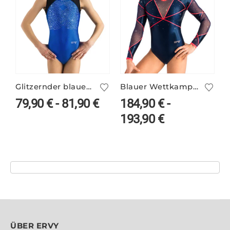
Glitzernder blauer Turnanzug ohne Arm – PEGGY/1
Blauer Wettkampfanzug VALERIE/2 mit Neon
79,90
€
-
81,90
€
184,90
€
-
193,90
€
ÜBER ERVY