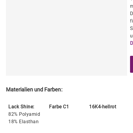
m
D
f
S
u
D
Materialien und Farben:
Lack Shine:
Farbe C1
16K4-hellrot
82% Polyamid
18% Elasthan