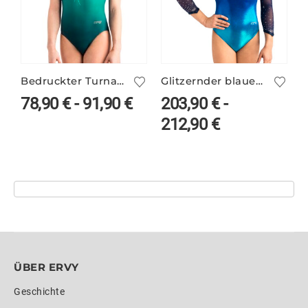
Bedruckter Turnanzug DYLA/3 ohne Arm
Glitzernder blauer Wettkampf Anzug ELSY/3
T
78,90
€
-
91,90
€
203,90
€
-
212,90
€
ÜBER ERVY
Geschichte