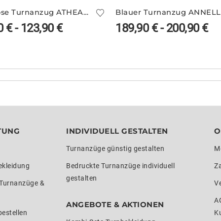
Ärmellose Turnanzug ATHEA/5 – schwarz/weiß
Blauer Turnanzug ANNELL
0
€
-
123,90
€
189,90
€
-
200,90
€
TUNG
INDIVIDUELL GESTALTEN
O
Turnanzüge günstig gestalten
M
ekleidung
Bedruckte Turnanzüge individuell
Z
gestalten
 Turnanzüge &
V
A
ANGEBOTE & AKTIONEN
estellen
K