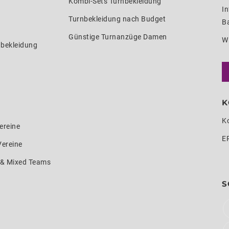
Kombi-Sets Turnbekleidung
In
Turnbekleidung nach Budget
Ba
Günstige Turnanzüge Damen
W
nbekleidung
K
K
ereine
E
Vereine
e & Mixed Teams
S