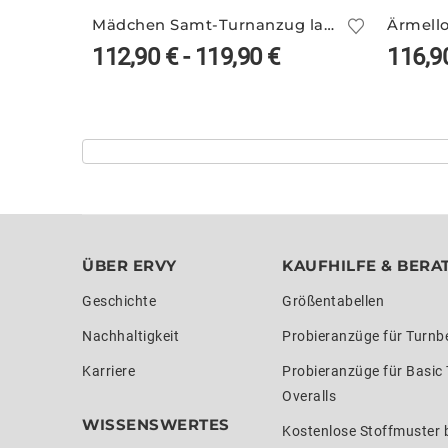
Mädchen Samt-Turnanzug langarm ARIANA/3
112,90
€
-
119,90
€
116,9
ÜBER ERVY
KAUFHILFE & BERA
Geschichte
Größentabellen
Nachhaltigkeit
Probieranzüge für Turnb
Karriere
Probieranzüge für Basic
Overalls
WISSENSWERTES
Kostenlose Stoffmuster b