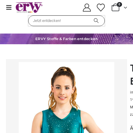
0
ERVY Stoffe & Farben entdecken
in
1
M
z
Ä