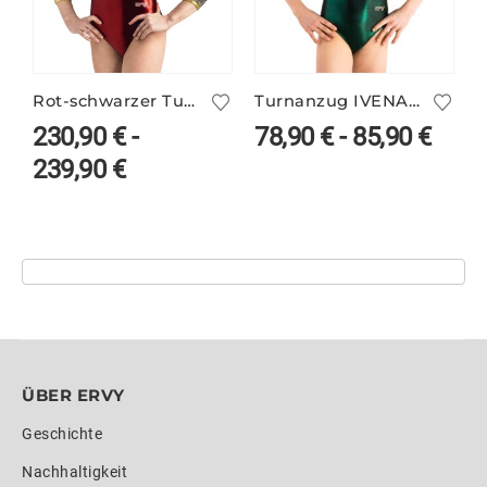
Rot-schwarzer Turnanzug mit Netzärmeln – TALITHA/4
Turnanzug IVENA/2 in deinen Farben
230,90
€
-
78,90
€
-
85,90
€
239,90
€
ÜBER ERVY
Geschichte
Nachhaltigkeit