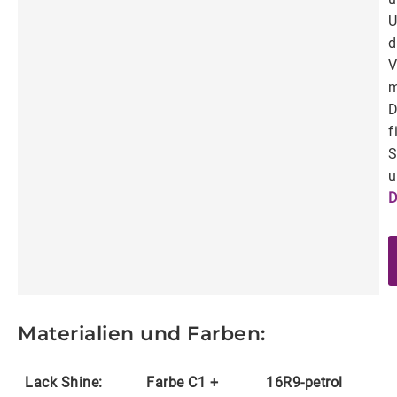
U
d
V
m
D
f
S
u
D
Materialien und Farben:
Lack Shine:
Farbe C1 +
16R9-petrol